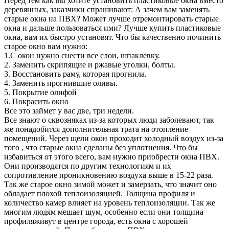
Перед тем как вы хотите установить пластиковые окна вместо
деревянных, заказчики спрашивают: А зачем вам заменять
старые окна на ПВХ? Может лучше отремонтировать старые
окна и дальше пользоваться ими? Лучше купить пластиковые
окна, вам их быстро установят. Что бы качественно починить
старое окно вам нужно:
1.С окон нужно снести все слои, шпаклевку.
2. Заменить скрипящие и ржавые уголки, болты.
3. Восстановить раму, которая прогнила.
4. Заменить прогнившие оливы.
5. Покрытие олифой
6. Покрасить окно
Все это займет у вас две, три недели.
Все знают о сквозняках из-за которых люди заболевают, так
же понадобится дополнительная трата на отопление
помещений. Через щели окон проходит холодный воздух из-за
того , что старые окна сделаны без уплотнения. Что бы
избавиться от этого всего, вам нужно приобрести окна ПВХ.
Они производятся по другим технологиям и их
сопротивление проникновению воздуха выше в 15-22 раза.
Так же старое окно зимой может и замерзать, что значит оно
обладает плохой теплоизоляцией. Толщина профиля и
количество камер влияет на уровень теплоизоляции. Так же
многим людям мешает шум, особенно если они толщина
профиляживут в центре города, есть окна с хорошей